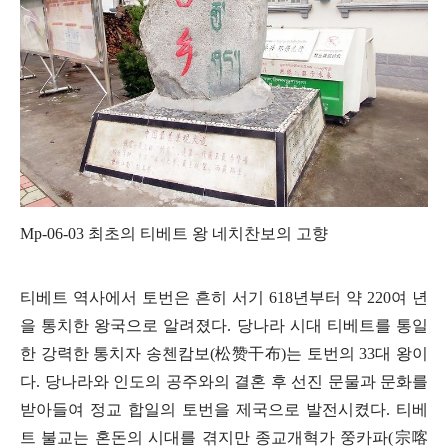
Mp-06-03
최초의 티베트 왕 네치찬보의 고향
티베트 역사에서 토번은 흔히 서기
618
년부터 약
220
여 년
을 통치한 왕국으로 알려졌다
.
당나라 시대 티베트를 통일
한 강력한 통치자 송첸캄보
(
松
赞干布
)
는 토번의
33
대 왕이
다
.
당나라와 인도의 공주와의 결혼 후 선진 문물과 문화를
받아들여 정교 합일의 토번을 제국으로 발전시켰다
.
티베
트 불교는 혼돈의 시대를 겪지만 종교개혁가 쭝카파
(
宗喀