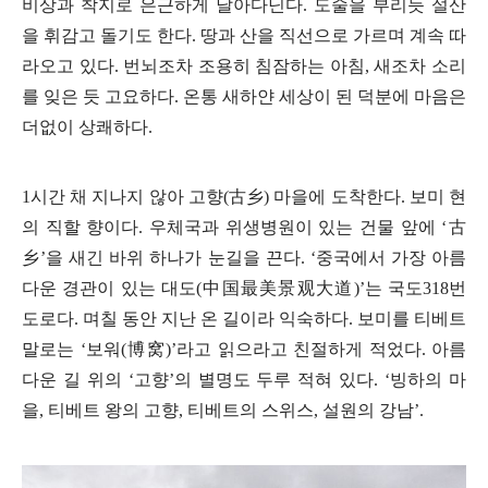
비상과 착지로 은근하게 날아다닌다
.
도술을 부리듯 설산
을 휘감고 돌기도 한다
.
땅과 산을 직선으로 가르며 계속 따
라오고 있다
.
번뇌조차 조용히 침잠하는 아침
,
새조차 소리
를 잊은 듯 고요하다
.
온통 새하얀 세상이 된 덕분에 마음은
더없이 상쾌하다
.
1
시간 채 지나지 않아 고향
(
古
乡
)
마을에 도착한다
.
보미 현
의 직할 향이다
.
우체국과 위생병원이 있는 건물 앞에
‘
古
乡
’
을 새긴 바위 하나가 눈길을 끈다
. ‘
중국에서 가장 아름
다운 경관이 있는 대도
(
中
国最美景观大道
)’
는 국도
318
번
도로다
.
며칠 동안 지난 온 길이라 익숙하다
.
보미를 티베트
말로는
‘
보워
(
博
窝
)’
라고 읽으라고 친절하게 적었다
.
아름
다운 길 위의
‘
고향
’
의 별명도 두루 적혀 있다
. ‘
빙하의 마
을
,
티베트 왕의 고향
,
티베트의 스위스
,
설원의 강남
’.