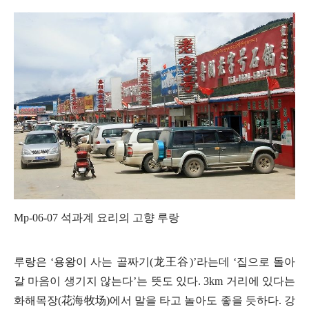
Mp-06-07
석과계 요리의 고향 루랑
루랑은
‘
용왕이 사는 골짜기
(
龙王谷
)’
라는데
‘
집으로 돌아
갈 마음이 생기지 않는다
’
는 뜻도 있다
. 3km
거리에 있다는
화해목장
(
花海牧
场
)
에서 말을 타고 놀아도 좋을 듯하다
.
강