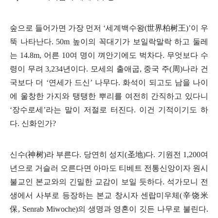
숲으로 들어가면 가장 먼저
‘
세계백수왕
(
世界柏
树王
)’
이 우
뚝 나타난다
. 50m
높이의 꼭대기가 보일락말락 하고 둘레
는
14.8m,
어른
10
여 명이 껴안기에도 벅차다
.
무엇보다 수
령이 무려
3,234
년이다
.
모세의 출애굽
,
중국 주
(
周
)
나라 건
국보다 더
‘
연세가 드신
’
나무다
.
화석이 되고도 남을 나이
에 울창한 가지와 탱탱한 뿌리를 여전히 간직하고 있다니
‘
장수로세
’
라는 말이 저절로 터진다
.
이건 기적이기도 하
다
.
신화인가
?
신수
(
神
树
)
라 부른다
.
당연히 성지
(
圣地
)
다
.
기원전
1,200
여
년으로 거슬러 오른다면 아마도 티베트 전통신앙이자 원시
불교인 본교와의 긴밀한 교감이 보일 듯하다
.
석가모니 전
생에서 사부로 등장하는 본교 창시자 센랍미우체
(
辛
饶米
保
, Senrab Miwoche)
의 생명과 영혼이 깃든 나무로 불린다
.