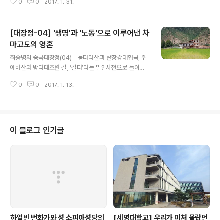
0
0
2017. 1. 31.
는 다르초가 무수히 휘날리고 있다. 아무리 봐도 티베트 글
자는 까막눈일 텐데 왠지 낯설지 않다. 순결한 영혼을 담은
암호처럼 느껴지는 것은 아마도 고원 초원에 적응하기 시
[대장정-04] '생명'과 '노동'으로 이루어낸 차
작한 것일지도 모른다. 해발을 점점 낮출 것 같은 세찬 바람
을 따라 어디론가 영원히 떠나갈 것처럼 다르초에 새긴 부
마고도의 영혼
글 내용
처의 바람은 폭풍처럼 흔들리고 있다. Mp-05-01 예라산
최종명의 중국대장정(04) – 둥다라산과 란창강대협곡, 쥐
고개의 다르초 고개를 넘자, 펼쳐놓은 시야는 그야말로 장
에바산과 방다대초원 길, ‘길다’라는 말? 사전으로 들어가
관이다. 구름 사이로 드러난 새파란 하늘로 햇살이 비친 산
보니 뜻도 참 다양하다. 적어도 여행가에게는 길어서 생긴
에는 이리저리 금을 그은 듯 길이 나부끼고 있다. 가로와 세
0
0
2017. 1. 13.
말이라고 해도 좋다. 그 길이 긴 만큼 보고 듣고 느낄 일도
로로 오가며 오르내리..
많은 것이니 말이다. 꼬불꼬불 끝없이 앞만 보고 가야 하는
차마고도는 ‘길’이다. 푸얼차가 아니라면 어찌 그 긴 노정을
생각하기나 했을까? 발효차는 오래될수록 좋은 것이니 지
혜의 승리가 아닐 수 없다. 2천 킬로미터가 넘는 아스팔트
이 블로그 인기글
길을 달리는데도 숨이 가쁜데 말은 어떻게 ‘생명’이자 ‘노
동’을 승화시킨 것인가? 생명을 이어주려는 노동, 이것이
차마고도의 정신이다. 국도 214번 도로는 여전히 북쪽을
향해 달린다. 쾌청한 날씨라 선명한 빛깔의 하늘과 구름, 연
두의 칭커(青稞..
하얼빈 번화가와 성 소피아성당의
[세명대학교] 우리가 미처 몰랐던