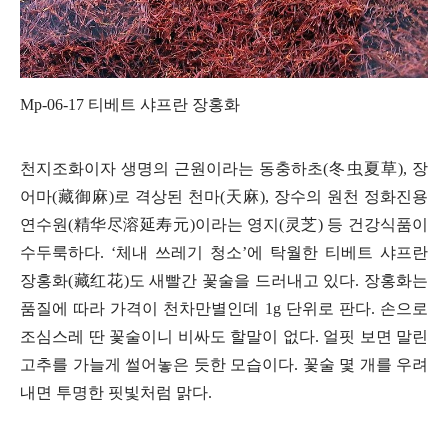
Mp-06-17
티베트 샤프란 장홍화
천지조화이자 생명의 근원이라는 동충하초
(
冬虫夏草
),
장
어마
(
藏御麻
)
로 격상된 천마
(
天麻
),
장수의 원천 정화진용
연수원
(
精
华尽溶延寿元
)
이라는 영지
(
灵芝
)
등 건강식품이
수두룩하다
. ‘
체내 쓰레기 청소
’
에 탁월한 티베트 샤프란
장홍화
(
藏
红花
)
도 새빨간 꽃술을 드러내고 있다
.
장홍화는
품질에 따라 가격이 천차만별인데
1g
단위로 판다
.
손으로
조심스레 딴 꽃술이니 비싸도 할말이 없다
.
얼핏 보면 말린
고추를 가늘게 썰어놓은 듯한 모습이다
.
꽃술 몇 개를 우려
내면 투명한 핏빛처럼 맑다
.