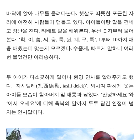
바닥에 앉아 나무를 올려다본다
.
햇살도 따뜻한 포근한 자
리에 여전히 사람들이 맴돌고 있다
.
아이들이랑 말을 건네
고 장난을 친다
.
티베트 말을 배워본다
.
우선 숫자부터 물어
본다
. ‘
칙
,
이
,
쑴
,
씨
,
응
,
룩
,
뒨
,
계
,
구
,
쭉
’, 1
부터
10
까지 대
충 배웠는데 맞는지 모르겠다
.
수줍게
,
빠르게 말하니 여러
번 물었건만 아리송하다
.
두 아이가 다소곳하게 일어나 환영 인사를 알려주기도 했
다
. ‘
자시델레
(
扎西德勒
, tashi delek
)’,
외치며 환하게 웃는
아이들 모습이 할아버지 앞 재롱과 닮았다
. ‘
안녕하세요
’
와
‘
어서 오세요
’
에 더해 축복의 말까지 두루 담긴 인정미 넘
치는 인사말이다
.