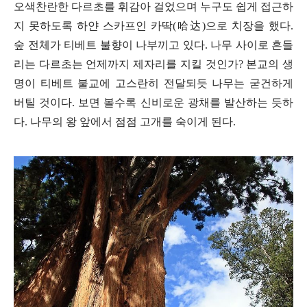
오색찬란한 다르초를 휘감아 걸었으며 누구도 쉽게 접근하
지 못하도록 하얀 스카프인 카딱
(
哈
达
)
으로 치장을 했다
.
숲 전체가 티베트 불향이 나부끼고 있다
.
나무 사이로 흔들
리는 다르초는 언제까지 제자리를 지킬 것인가
?
본교의 생
명이 티베트 불교에 고스란히 전달되듯 나무는 굳건하게
버틸 것이다
.
보면 볼수록 신비로운 광채를 발산하는 듯하
다
.
나무의 왕 앞에서 점점 고개를 숙이게 된다
.