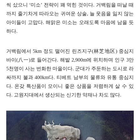
씩 샀으니
‘
미소
’
전략이 꽤 먹힌 것이다
.
거백림을 떠날 때
까지 줄기차게 따라오는 귀여운 상술
,
늘 웃음을 잃지 않는
아이들이 고맙다
.
해맑은 미소는 오래도록 마음에 남을 듯
하다
.
거백림에서
5km
정도 떨어진 린즈지구
(
林芝地区
)
중심지
바이
(
八一
)
로 들어간다
.
해발
2,900m
에 위치하며 인구
3
만
5
천명이 사는 번화한 마을이다
.
군대가 주둔하는 도시로 라
싸까지 불과
400km
다
.
티베트 남부의 물류와 유통 중심지
다
.
온갖 특산품이 모이니 좋은 상품을 저렴하게 살 수 있
다
.
고원지대에서 생산되는 신기한 약재나 차도 많다
.