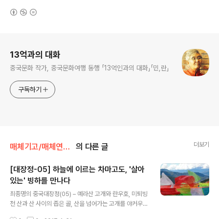
(새창열림)
로그 정보
13억과의 대화
중국문화 작가, 중국문화여행 동행 「13억인과의 대화」「민,란」
구독하기
더보기
매체기고/매체연재완료
의 다른 글
[대장정-05] 하늘에 이르는 차마고도, '살아
있는' 빙하를 만나다
글 내용
최종명의 중국대장정(05) – 예라산 고개와 란우호, 미퇴빙
천 산과 산 사이의 좁은 골, 산을 넘어가는 고개를 야커우
(垭口)라 한다. 해발 4,658m의 예라산(业拉山) 고개에