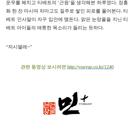
운무를 헤치고 티베트의
‘
근원
’
을 생각해본 하루였다
.
장홍
화 한 잔 마시며 차마고도 질주로 쌓인 피로를 풀어본다
.
티
베트 인사말이 자꾸 입안에 맴돈다
.
맑은 눈망울을 지닌 티
베트 아이들의 애틋한 목소리가 들리는 듯하다
.
“
자시델레
~”
관련 동영상 보시려면
http://youyue.co.kr/1240