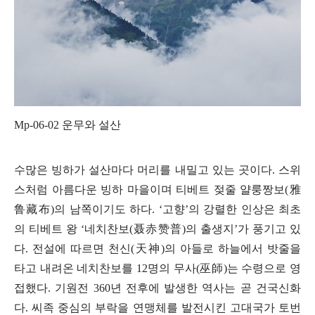
Mp-06-02
운무와 설산
수많은 빙하가 설산마다 머리를 내밀고 있는 곳이다
.
스위
스처럼 아름다운 빙하 마을이며 티베트 젖줄
얄룽짱보
(
雅
鲁藏
布
)
의 남쪽이기도 하다
. ‘
고향
’
의 강렬한 인상은 최초
의 티베트 왕
‘
네치찬보
(
聂赤赞普
)
의 출생지
’
가 풍기고 있
다
.
전설에 따르면 천신
(
天神
)
의 아들로 하늘에서 밧줄을
타고 내려온 네치찬보를
12
명의 무사
(
巫師
)
는 수령으로 영
접했다
.
기원전
360
년 전후에 발생한 역사는 곧 건국신화
다
.
씨족 중심의 부락을 연맹체를 발전시킨 고대국가 토번