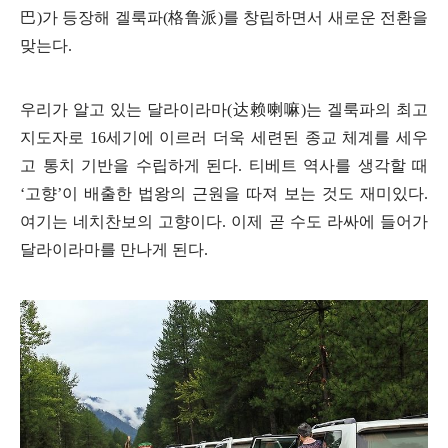
巴
)
가 등장해 겔룩파
(
格
鲁派
)
를 창립하면서 새로운 전환을
맞는다
.
우리가 알고 있는 달라이라마
(
达赖喇嘛
)
는 겔룩파의 최고
지도자로
16
세기에 이르러 더욱 세련된 종교 체계를 세우
고 통치 기반을 수립하게 된다
.
티베트 역사를 생각할 때
‘
고향
’
이 배출한 법왕의 근원을 따져 보는 것도 재미있다
.
여기는 네치찬보의 고향이다
.
이제 곧 수도 라싸에 들어가
달라이라마를 만나게 된다
.