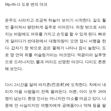
Mp-06-11
도로 변의 야크
운무도 사라지고 조금씩 하늘이 보이기 시작한다
.
길도 훨
씬 좋아져서 평탄하게 질주로 이어진다
.
차창 밖으로 사라
지는 바람에도 여유를 가지고 손짓을 할 수 있게 된다
.
빠르
게 달리다가 반대편에서 대형차량이 오면 잠시 서행을 한
다
.
갑자기 창 밖으로 검은 물체가 나타나 잠시 놀랐다
.
도
로 옆 언덕 위를 어슬렁거리는 야크였다
.
역광이라 실루엣
으로 드러나지만
,
뿔과 머리도 선명한 야크다
.
다리도 튼튼
해 보인다
.
다시
2
시간을 달려 바지촌
(
巴吉村
)
에 도착한다
.
차에서 내
리자 마을 사람들이 잔뜩 몰려든다
.
어른
,
아이 모두
20
여
명이 넘는다
.
환영 인사는 아니지만 미소를 머금고 있다
.
나
중에 안 사실이지만 여행자에게 공예품이나 약재 등을 팔