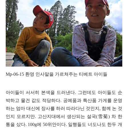
Mp-06-15
환영 인사말을 가르쳐주는 티베트 아이들
아이들이 서서히 본색을 드러낸다
.
그런데도 아이들도 순
박하고 물건 값도 적당하다
.
공예품과 특산품 가게를 운영
하는 엄마 대신에 장사를 하러 따라다닌 것인지
,
함께 논 것
인지 모르지만
.
고산지대에서 생산되는 설국
(
雪菊
)
차 한
통을 샀다
. 100g
에
50
위안이다
.
일행들도 너도나도 한두 개