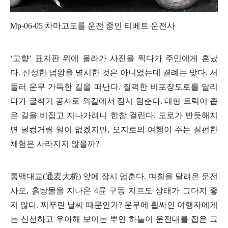
Mp-06-05
차마고도를 운전 중인 티베트 운전사
‘
고향
’
표지판 위에 올라가 사진을 찍다가 주민에게 혼났
다
.
신성한 법왕을 멸시한 것은 아니었는데 결례는 맞다
.
서
둘러 운무 가득한 길을 떠난다
.
질퍽한 비포장도로를 달리
다가 굴착기 공사로 외길에서 잠시 멈춘다
.
대형 트럭이 좁
은 길을 비집고 지나가려니 한참 걸린다
.
도로가 반듯해지
면 덜컹거릴 일이 없겠지만
,
오지로의 여행이 주는 질펀한
체험은 사라지지 않을까
?
통맥대교
(
通
麦大桥
)
앞에 잠시 멈춘다
.
며칠을 달려온 운전
사도
,
흙탕물을 지나온
4
륜 구동 지프도 상태가 그다지 좋
지 않다
.
찌푸린 날씨 때문인가
?
운무에 휩싸인 여행자에게
는 신선하고 우아해 보이는 뿌연 하늘이 운전대를 잡은 그