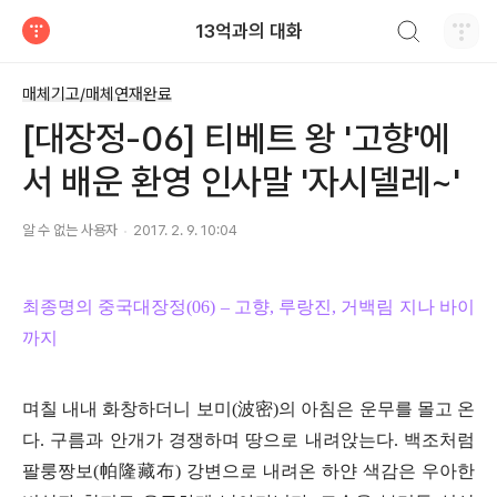
검색하기
13억과의 대화
티스토리
매체기고/매체연재완료
[대장정-06] 티베트 왕 '고향'에
서 배운 환영 인사말 '자시델레~'
알 수 없는 사용자
2017. 2. 9. 10:04
최종명의 중국대장정
(06) –
고향
,
루랑진
,
거백림 지나 바이
까지
며칠 내내 화창하더니 보미
(
波密
)
의 아침은 운무를 몰고 온
다
.
구름과 안개가 경쟁하며 땅으로 내려앉는다
.
백조처럼
팔룽짱보
(
帕隆藏布
)
강변으로 내려온 하얀 색감은 우아한