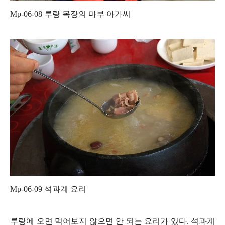
Mp-06-08
루랑 목장의 마부 아가씨
Mp-06-09
석과계 요리
루랑에 오면 먹어보지 않으면 안 되는 요리가 있다
.
석과계