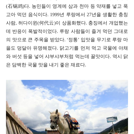
(
石
锅鸡
)
다
.
농민들이 영계에 삼과 천마 등 약재를 넣고 푹
고아 먹던 음식이다
. 1999
년 루랑에서
27
년을 생활한 충칭
사람
,
허다이윈
(
何代云
)
이 상품화했다
.
충징에서 개업했는
데 반응이 폭발적이었다
.
루랑 사람들이 즐겨 먹던 그대로
의 맛으로 큰 주목을 받았다
. ‘
정통
’
입맛을 무기로 루랑 마
을도 덩달아 유명해졌다
.
닭고기를 먼저 먹고 국물에 야채
와 버섯 등을 넣어 샤부샤부처럼 먹는데 꿀맛이다
.
역시 닭
은 담백한 국물 맛을 내기 좋은 재료다
.