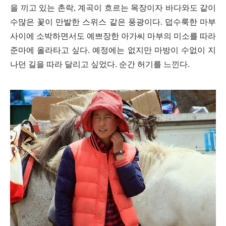
을 끼고 있는 촌락
,
계곡이 흐르는 목장이자 바다와도 같이
수많은 꽃이 만발한 스위스 같은 풍광이다
.
덥수룩한 마부
사이에 소박하면서도 예쁘장한 아가씨 마부의 미소를 따라
준마에 올라타고 싶다
.
예정에는 없지만 마방이 수없이 지
나던 길을 따라 달리고 싶었다
.
순간 허기를 느낀다
.