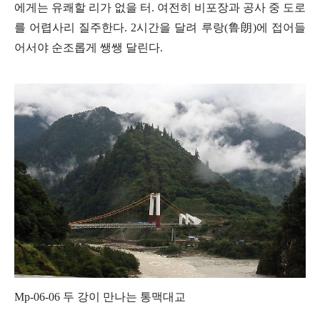
에게는 유쾌할 리가 없을 터
.
여전히 비포장과 공사 중 도로
를 어렵사리 질주한다
. 2
시간을 달려 루랑
(
鲁朗
)
에 접어들
어서야 순조롭게 쌩쌩 달린다
.
Mp-06-06
두 강이 만나는 통맥대교