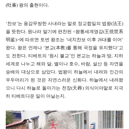
(
吐蕃
)
왕의 출현이다
.
‘
찬보
’
는 용감무쌍한 사내라는 말로 정교합일의 법왕
(
法王
)
을 뜻한다
.
원나라 말기에 편찬된
<
왕통세계명감
(
王
统世系
明鉴
)>
에 따르면 토번 왕조는
‘
네치찬보 이후
26
대를 이어
’
왔다
.
왕은 언제나
‘
본교
(
本
教
)
를 통해 국정을 유지했다
’
고
도 전한다
.
티베트의
‘
원시 불교
’
인 본교는 하늘과 땅
,
지하
세계로 나누고 해와 달
,
별이나 호수
,
바람
,
설산 등 자연을
숭배의 대상으로 삼았다
.
법왕이 하늘에서 내려와 인간의
우두머리가 된 것은 자연스러운 신화다
.
하늘에서 내려왔
으니 다시 하늘로 돌아가는 천장
(
天葬
)
의식이야말로 지극
히 티베트다운 일이 아닐는지
.