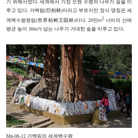
기 위해서였다
.
세계에서 가장 오랜 수령의 나무가 숲을 이
루고 있다
.
거백림
(
巨柏林
)
이라고 부르지만 정식 명칭은 세
2
계백수왕원림
(
世界柏
树王园林
)
이다
. 20
만
m
너비의 산에
평균 높이
30m
가 넘는 나무가 거대한 숲을 이루고 있다
.
Mp-06-12
거백림의 세계백수왕