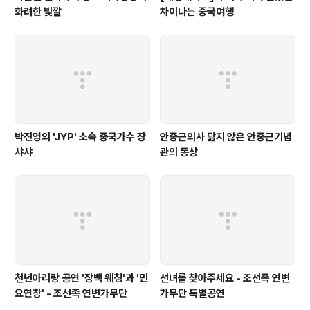
화려한 빛깔
차이나는 중국여행
박진영의 'JYP' 소속 중국가수 장
안중근의사 닮지 않은 안중근기념
샤샤
관의 동상
천년아리랑 공연 '장백 웨침'과 '민
선녀를 찾아주세요 - 조선족 연변
요연창' - 조선족 연변가무단
가무단 특별공연