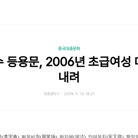
중국대중문화
 등용문, 2006년 초급여성
내려
최종명작가
2008. 5. 13. 18:51
李宇春), 쩌우비창(周笔场), 허지에(河洁), 안여우치(安又琪), 짱징