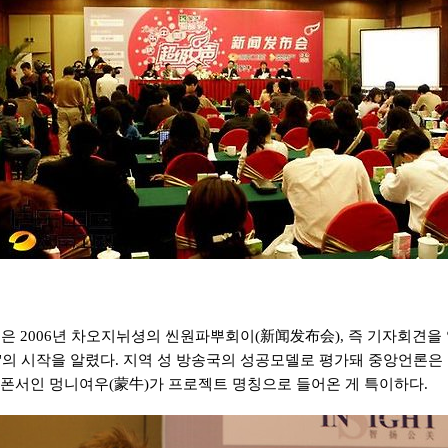
국은 2006년 차오지뉘셩의 씬원파뿌회이(新闻发布会), 즉 기자회견을 
 시작을 알렸다. 지역 성 방송국의 성공모델로 평가돼 중앙언론은 
스폰서인 멍니여우(蒙牛)가 프로젝트 명칭으로 들어온 게 특이하다.