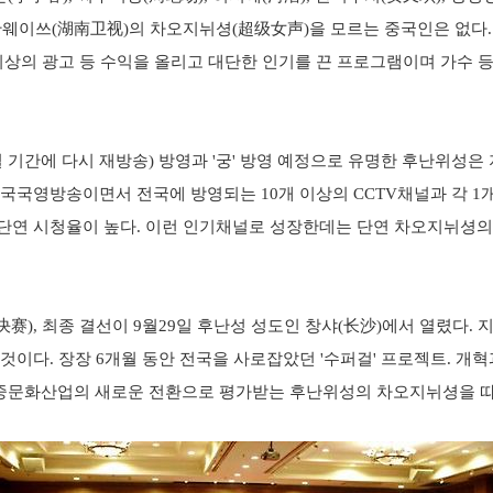
웨이쓰(湖南卫视)의 차오지뉘셩(超级女声)을 모르는 중국인은 없다. 20
이상의 광고 등 수익을 올리고 대단한 인기를 끈 프로그램이며 가수 
절 기간에 다시 재방송) 방영과 '궁' 방영 예정으로 유명한 후난위성
중국국영방송이면서 전국에 방영되는 10개 이상의 CCTV채널과 각 1
단연 시청율이 높다. 이런 인기채널로 성장한데는 단연 차오지뉘셩의
决赛), 최종 결선이 9월29일 후난성 성도인 창샤(长沙)에서 열렸다. 
것이다. 장장 6개월 동안 전국을 사로잡았던 '수퍼걸' 프로젝트. 개
중문화산업의 새로운 전환으로 평가받는 후난위성의 차오지뉘셩을 따