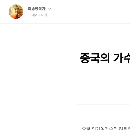
최종명작가
13억과의 대화
중국의 가수
중국 인기여가수인 리위춘(