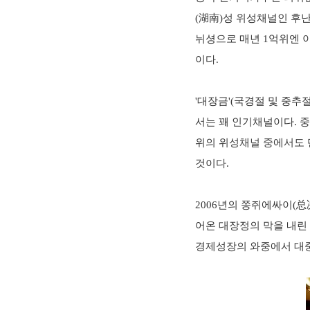
(湖南)성 위성채널인 후난
뉘셩으로 매년 1억위엔 
이다.
'대장금'(국경절 및 중추
서는 꽤 인기채널이다. 
위의 위성채널 중에서도 
것이다.
2006년의 쫑쥐에싸이(总
어온 대장정의 막을 내린 
경제성장의 와중에서 대