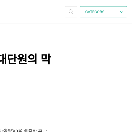
CATEGORY
 대단원의 막
잉(张靓颍)을 배출한 후난