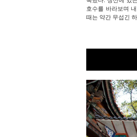
복했다. 창산에 있
호수를 바라보며 내
때는 약간 무섭긴 하