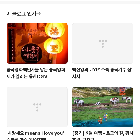
국 전체로 보면 좡족, 후이족, 만족, 위구르족에 이어 다섯
번째로 인구가 많은 먀오족. 2010년 기준 약 950만 명이
이 블로그 인기글
다. 구이저우가 390만 명으로 가장 많다. 후난 200만 명,
윈난 120만 명 등 주로 서남부에 산재한다. 신중국 성립 후
문화와 전통이 대체로 비슷한 민족은 다 묶었다. 먀오족이
모이는 축제에 가면 동네마다 전통 복장부터 사뭇 다르다...
중국영화백년사를 담은 중국영화
박진영의 'JYP' 소속 중국가수 장
제가 열리는 용산CGV
샤샤
'사랑해요 means i love you'
[정기] 9월 여행 - 로크의 길, 황하