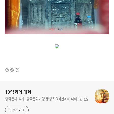
(새창열림)
로그 정보
13억과의 대화
중국문화 작가, 중국문화여행 동행 「13억인과의 대화」「민,란」
구독하기