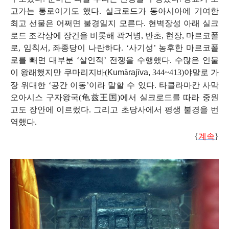
고가는 통로이기도 했다
.
실크로드가 동아시아에 기여한
최고 선물은 어쩌면 불경일지 모른다
.
현벽장성 아래 실크
로드 조각상에 장건을 비롯해 곽거병
,
반초
,
현장
,
마르코폴
로
,
임칙서
,
좌종당이 나란하다
. ‘
사기성
’
농후한 마르코폴
로를 빼면 대부분
‘
살인적
’
전쟁을 수행했다
.
수많은 인물
이 왕래했지만 쿠마리지바
(
Kum
raj
va,
344~413)
야말로 가
ā
ī
장 위대한
‘
공간 이동
’
이라 말할 수 있다
.
타클라마칸 사막
오아시스 구자왕국
(
龟兹王国
)
에서 실크로드를 따라 중원
고도 장안에 이르렀다
.
그리고 초당사에서 평생 불경을 번
역했다
.
{
계속
}