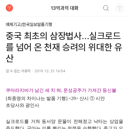
검색하기
13억과의 대화
티스토리
매체기고/한국일보발품기행
중국 최초의 삼장법사…실크로드
를 넘어 온 천재 승려의 위대한 유
산
알 수 없는 사용자
2019. 12. 21. 16:54
쿠마라지바가 남긴 세 치 혀
,
문성공주가 가져간 등신불
[
최종명의 차이나는 발품 기행
] <29>
산시 ①
시안
초당사와 광인사
실크로드를 거쳐 동서양 문물이 전해졌고 낙타는 상업을
주도했다
.
군마는 피를 뿌리는 전쟁을 수행했다
.
종교가 오