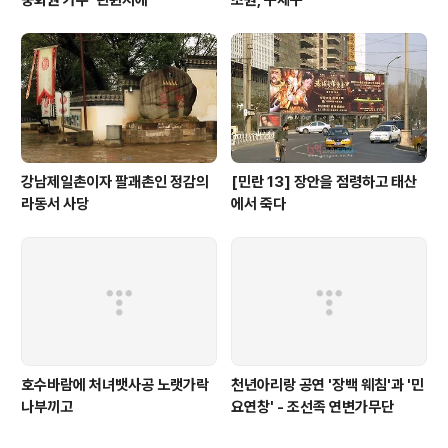
중화권 가수 '린쥔지에'
초원, 구채구
강남제일촌이자 팔괘촌인 정감의
[민란 13] 장안을 점령하고 태산
라동서 사당
에서 죽다
호수바람에 처녀뱃사공 노랫가락
천년아리랑 공연 '장백 웨침'과 '민
나부끼고
요연창' - 조선족 연변가무단