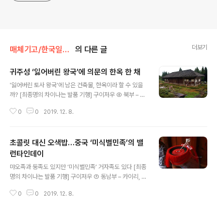
더보기
매체기고/한국일보발품기행
의 다른 글
귀주성 ‘잃어버린 왕국’에 의문의 한옥 한 채
글 내용
'잃어버린 토사 왕국'에 남은 건축물, 한옥이라 할 수 있을
까? [최종명의 차이나는 발품 기행] 구이저우 ④ 북부 – 쭌
이, 펑강, 츠수이 구이저우에 하나뿐인 세계문화유산이 있
0
0
2019. 12. 8.
다. 해룡둔(海龙屯)이다. 구이양에서 북쪽으로 약 150k
m, 2시간 거리에 쭌이(遵义)가 있다. 중국공산당 본격적
인 장정이 이뤄진 '쭌이회의'가 열린 도시다. 마오쩌둥 노선
초콜릿 대신 오색밥…중국 ‘미식별민족’의 밸
이 지지를 받아 치열한 도피를 시작한 기점이다. 지금도 쭌
이는 혁명 역사를 배우는 '홍색 여행'으로 중요하게 치부된
런타인데이
글 내용
다. 다시 30km를 더 북쪽으로 달리면 용암산에 위치한 해
먀오족과 둥족도 있지만 ‘미식별민족’ 거자족도 있다 [최종
룡둔이 나타난다. {계속}
명의 차이나는 발품 기행] 구이저우 ③ 동남부 – 카이리, 타
이장, 충장, 리핑 구이양에서 검동남먀오족둥족자치주 카
0
0
2019. 12. 8.
이리(凯里)까지 3시간 걸린다. 자치주 인구 470만 중 8
0%가 소수민족이고 먀오족(苗族) 200만 명, 둥족(侗族)
140만명 가량이다. 먀오족 나라라 해도 지나치지 않다. 중