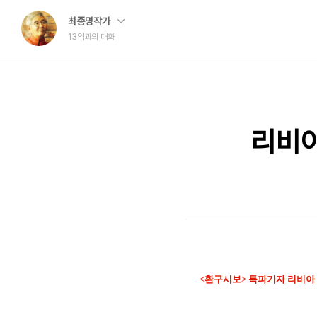
최종명작가
13억과의 대화
리비아
<환구시보> 특파기자 리비아