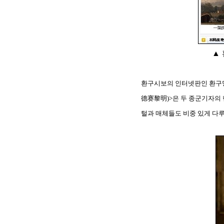
▲
환구시보의 인터넷판인 환구망
德赛黎明)>은 두 종군기자의 
털과 매체들도 비중 있게 다