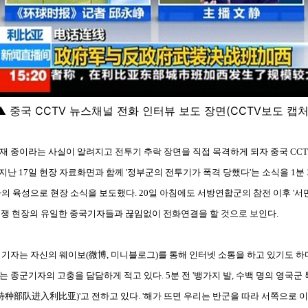
▲ 중국 CCTV 뉴스채널 전화 인터뷰 보도 장면(CCTV보도 캡처
재 중이라는 사실이 알려지고 전투기 추락 장면을 직접 목격하게 되자 중국 CC
 지난 17일 현장 자료화면과 함께 '정부군의 전투기가 폭격 당했다'는 소식을 1분
의 육성으로 현장 소식을 보도했다. 20일 아침에도 서방연합군의 참전 이후 '서
 전쟁 현장의 유일한 중국기자들과 끊임없이 전화연결을 할 것으로 보인다.
기자는 자신의 웨이보(微博, 미니블로그)를 통해 인터넷 소통을 하고 있기도 하
 종군기자의 고충을 담담하게 적고 있다. 5분 전 '뱅가지 발, 수백 명의 영국
部队进入利比亚)'고 전하고 있다. '해가 뜨면 우리는 반군을 따라 서쪽으로 이