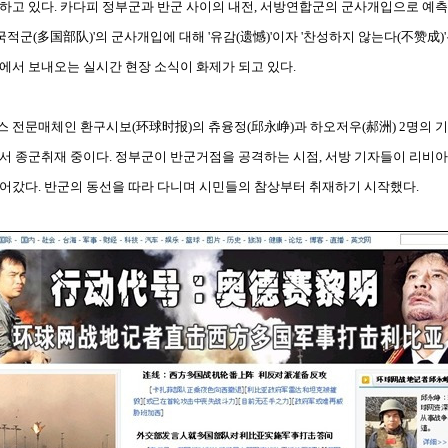
하고 있다. 카다피 정부군과 반군 사이의 내전, 서방연합군의 군사개입으로 예
국적군(多国部队)'의 군사개입에 대해 '유감(遗憾)'이자 '찬성하지 않는다(不赞成)'
에서 보내오는 실시간 현장 소식이 화제가 되고 있다.
전문매체인 환구시보(环球时报)의 츄융정(邱永峥)과 하오저우(郝洲) 2명의 기자가
서 종군취재 중이다. 정부군이 반군거점을 공격하는 시점, 서방 기자들이 리비아
어갔다. 반군의 동선을 따라 다니며 시민들의 참상부터 취재하기 시작했다.