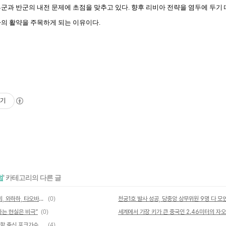
군과 반군의 내전 문제에 초점을 맞추고 있다. 향후 리비아 전략을 염두에 두기
자의 활약을 주목하게 되는 이유이다.
기
럼
' 카테고리의 다른 글
[China Watch] 이주민, 당 전국대회, 와하하, 타오바오, 보장방
(0)
천궁1호 발사 성공, 당중앙 상무위원 9명 다 모
하는 현실은 비극”
(0)
세계에서 가장 키가 큰 중국인 2.46미터의 자
인터넷동영상으로 유명해진 베이징대학 출신 포크가수 샤오이베이!
(4)