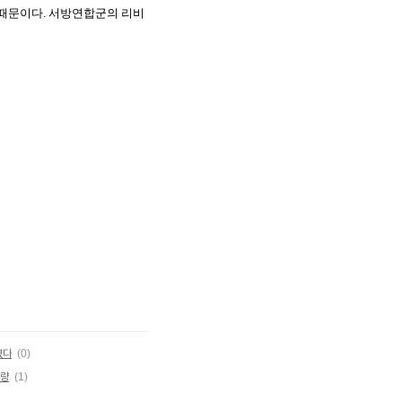
 때문이다. 서방연합군의 리비
였다
(0)
오량
(1)