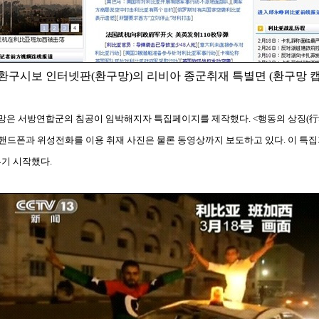
 환구시보 인터넷판(환구망)의 리비아 종군취재 특별면 (환구망 캡
은 서방연합군의 침공이 임박해지자 특집페이지를 제작했다. <행동의 상징(行动
핸드폰과 위성전화를 이용 취재 사진은 물론 동영상까지 보도하고 있다. 이 특집
루기 시작했다.