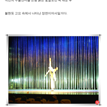
직전의 무술연마를 온통 붉은 빛깔로만 꽉 채운 후
불현듯 고요 속에서 나타난 장면이어서일거다.