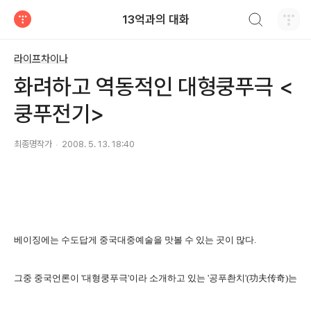
검색하기
13억과의 대화
티스토리
라이프차이나
화려하고 역동적인 대형쿵푸극 <
쿵푸전기>
최종명작가
2008. 5. 13. 18:40
베이징에는 수도답게 중국대중예술을 맛볼 수 있는 곳이 많다.
그중 중국언론이 '대형쿵푸극'이라 소개하고 있는 '공푸촨치'(功夫传奇)는