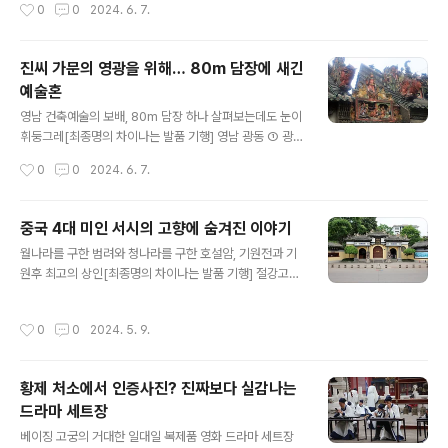
작성시간
0
0
2024. 6. 7.
ct/2015 최종명의 차이나는 발품기행" data-og-de..
한다. 후한서 진식열전(陳寔列傳)에 나오는 고사다. 도둑
이 들자 조용히 가족을 불러내 ‘배고프고 춥다 해서 도둑질
하면 잘못이다’고 훈계한다. ‘대들보에 숨은 군자’가 참회한
진씨 가문의 영광을 위해… 80m 담장에 새긴
다. 충과 효를 중시하는 냉정한 판결과 청렴한 관리로 알려
예술혼
진 진식은 187년 사망했다. 슬하에 아들이 여섯이었다. 진
글 내용
식을 시조로 하는 광동에 사는 진씨 일족이 1,700여 년이
영남 건축예술의 보배, 80m 담장 하나 살펴보는데도 눈이
흐른 청나라 광서제 시대에 진가사당(陳家祠堂)을 세웠
휘둥그레[최종명의 차이나는 발품 기행] 영남 광동 ① 광저
다. 중국에 현존하는 최대 규모의 사당이다. {계속}
우 영남인상원, 진가사당 광저우 동남쪽에 소곡위도(小谷
작성시간
0
0
2024. 6. 7.
圍島)가 있다. 테두리 고(箍)였는데 곡(谷)이 됐다. 비가
내리면 테두리가 생기고 섬이 된다. 2003년에 광저우대학
성(廣州大學城) 건설을 시작했다. 대학 대부분이 옮겨왔
중국 4대 미인 서시의 고향에 숨겨진 이야기
다. 섬 남쪽 롄시촌(練溪村) 주민도 강 건너로 이주해 갔
글 내용
월나라를 구한 범려와 청나라를 구한 호설암, 기원전과 기
다. 빈자리에 영남인상원(嶺南印象園)을 열었다. 지하철
원후 최고의 상인[최종명의 차이나는 발품 기행] 절강고진
역에서 내리면 도보로 10분이다. {계속}
⑩ 주지, 항저우 사대미인을 도대체 누가 정했을까? 서시
(西施), 왕소군(王昭君), 초선(貂蟬), 양귀비(楊貴妃)다.
작성시간
0
0
2024. 5. 9.
사료나 고증도 없으니 짐작하기 어렵다. 어느 시기에 정해
져 지금껏 좋아할까? 당나라 양귀비가 가장 늦은 인물이다.
소설 삼국지의 전신인 원나라 대본 삼국지평화(三國志平
황제 처소에서 인증사진? 진짜보다 실감나는
話)에 초선이 등장한다. 명나라 중기 문인화가 당인(唐寅)
드라마 세트장
이 사대미녀도(四大美女圖)를 남겼다. 원나라 후기나 명
글 내용
나라 초기라 추정할만하다. 사대미인 중 기원전 인물인 서
베이징 고궁의 거대한 일대일 복제품 영화 드라마 세트장