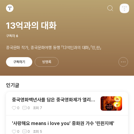
검색하기
티스토리
13억과의 대화
구독자
6
중국문화 작가, 중국문화여행 동행 「13억인과의 대화」「민,란」
구독하기
방명록
신고하기 레이어
열기
인기글
중국영화백년사를 담은 중국영화제가 열리는
용산CGV
0
0
조회
7
'사랑해요 means i love you' 중화권 가수 '린쥔지에'
0
0
조회
5