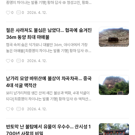
살아온 민족이다. 자치구의 서쪽 도시인 중웨이(中衛)로
종명의 차이나는 발품 기행] 황하 답사 ④ 청성고진, 황화
들어선다. {계속} https://www.hankookilbo.com/Col
석림, 영태고성 위하를 건너 북쪽으로 향한다. 위중현(榆
작성시간
0
0
2026. 4. 12.
lect/2015
中縣)에 위치한 고진을 찾아간다. 30번 국도(G)를 씽씽
달린다. 동쪽 해안도시 롄윈강(連雲港)에서 카자흐스탄으
로 넘어가는 국경도시 호르고스(霍爾果斯, Khorgos)에
절은 사라져도 불심은 남았다... 협곡에 숨겨진
이르는 도로다. 4,258km라 한다. 약 80km를 달리다 22
36m 동양 최대 마애불
번 국도(G)로 갈아탄다. 칭다오 시작, 란저우 끝까지 겨우
글 내용
1,873km다. 30km만 달린다. 톨게이트를 벗어나니 209
협곡 속에 숨은 석가모니 대불만 36m, 아시아에서 가장
번 성도(S)다. 기사 내비게이션(導航)이 산길로 안내한다.
높은 마애불[최종명의 차이나는 발품 기행] 황하 답사 ③
222번 향도(Y)다. {계속} https://www.hankookilbo.c
남곽사, 수렴동, 이가용궁 안녹산 반란의 와중에 가뭄까지
작성시간
0
0
2026. 4. 12.
om/Collect/2015
극심해 백성은 도탄에 빠진다. 시성 두보는 관직을 버리고
가족과 함께 활로를 모색한다. 759년 톈수이에 왔다. 방랑
생활의 첫 기착지에서 100여 수의 시를 지었다. 천년 세월
낟가리 모양 바위산에 불상이 차곡차곡... 중국
을 지켜온 남곽사에 자주 오르며 통한의 아픔을 참으며 고
4대 석굴 맥적산
뇌했다. 시를 읊으며 남곽사로 간다. {계속}https://www.
글 내용
hankookilbo.com/Collect/2015
보리 낟가리처럼 생긴 산에 새긴 불상과 벽화, 4대 석굴이
되다[최종명의 차이나는 발품 기행] 황하 답사 ② 맥적산석
굴, 복희묘 서기 68년에 처음 불교가 중원에 왔다. 최초로
작성시간
0
0
2026. 4. 12.
설립된 뤄양의 백마사는 시작이었다. 중국의 사찰 숫자는
셀 수 없다. 4세기 오호십육국 시대에 이르자 석굴이 열렸
다. 손쉽게 만들 수 있는 토양이 많았다. 수많은 불상과 벽
반토막 난 불탑에서 유물이 우수수... 산시성 1
화가 지금까지 보존돼 우리를 즐겁게 한다. 누군가 중국에
700년 사찰의 비밀