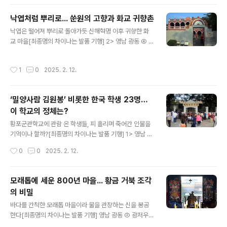
한다. 정차하는 역이 없으면 약 2시간 걸린다. 하루가 멀다
하고 철도나 도로가 생기니 대중교통 이용이 갈수록 편리
낙엽처럼 뿌리로... 쑨원의 고향과 화교 귀향촌
하다. 350km를 순간 이동한다. 다시 버스를 타고 북쪽으
글 내용
낙엽은 떨어져 뿌리로 돌아가듯 신해혁명 이후 귀향한 화
로 1시간 반을 이동해 신이(信宜)의 전룽진(鎮隆鎮)에 도
교 마을[최종명의 차이나는 발품 기행] 2> 영남 광동 ④ 중
착한다. 500m 정도 걸어가니 홍루라 불리는 문명문(文明
산 손중산고거, 카이핑 조루 쑨원(孫文)의 고향은 광저우
門)이 나타난다. {계속}https://www.hankookilbo.co
에서 남쪽으로 100km가량 떨어져 있다. 중산(中山) 시
m/Collect/2015 최종명의 차이나는 발품기행" data-o
작성시간
1
0
2025. 2. 12.
다. 북송 시대부터 샹산(香山)이었는데 1925년에 이름을
g-description="15년간 중국 400여개 도시를 ..
바꾼다. 국부에 대한 존경이었다. 한 인물의 호로 전국의 공
원이나 도로에 무수히 사용하는 경우는 유일무이하다. 봉
‘밀양사람 김원봉’ 비롯한 한국 학생 23명…
건시대를 끝장낸 신해혁명의 주연이었다. 시내에서 다시
이 학교의 정체는?
동남쪽으로 17km 떨어진 기념관으로 간다. 1956년에 고
글 내용
향 일대를 정비해 개방했다. 입구 담장에 친필로 쓴 천하위
황포군관학교에 관람 온 학생들, 피 흘리며 죽어간 인물을
공(天下爲公)이 보인다. 평생에 걸쳐 가장 많이 쓴 글자
기억이나 할까?[최종명의 차이나는 발품 기행] 1> 영남 광
다. {계속} https://www.hankookilbo.com/Collect/
동 ③ 광저우 황포고항, 육군군관학교 주강 지류 안쪽에 세
작성시간
0
0
2025. 2. 12.
2015..
로 100m, 가로 200m의 나루터 공간이 보인다. 사자 한
쌍이 문을 지키고 있는 월해제일관(粵海第一關)이 있다.
세관을 해관이라 한다. 광둥 최초의 세관이다. 해상 실크로
모래톱에 세운 800년 마을... 황금 거북 조각
드의 거점이라 소개하고 있다. 2021년에 유네스코가 푸젠
의 비밀
취엔저우(泉州)에 있는 송나라와 원나라 시대 해상무역 유
글 내용
적지 22곳을 세계문화유산으로 등재했다. 그중 하나가 세
바다를 간척한 모래톱 마을이라 물을 관장하는 신을 봉공
관이던 시박사(市舶司)다. 황포고항도 해상무역의 요충지
한다[최종명의 차이나는 발품 기행] 영남 광동 ② 광저우
였다. {계속} https://www.hankookilbo.com/Colle
진가사당, 사만고진 도둑을 점잖게 양상군자(樑上君子)라