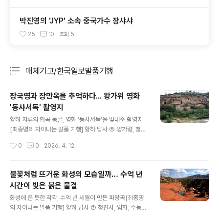
박진영의 'JYP' 소속 중국가수 장샤샤
25
10
조회
5
매체기고/한국일보발품기행
분류 전체보기
주요 글 목록
장국영과 장만옥을 추억하다... 왕가위 영화
'동사서독' 촬영지
글 내용
황하 지류의 협곡 동굴, 영화 ‘동사서독’을 빛내준 촬영지
[최종명의 차이나는 발품 기행] 황하 답사 ⑧ 양가령, 청량
산, 홍석협, 쿠부치 1935년 10월 19일 장시 루이진(瑞金)
작성시간
0
0
2026. 4. 12.
소비에트를 떠난다. 367일 동안 국민당 군대의 추격을 뿌
리치고 주력부대 모두 혁명 근거지 옌안(延安)에 안착한
다. 중국공산당 홍군 장정(長征)이다. 14개 성을 지나며 산
불꽃처럼 뜨거운 화성의 모습일까… 수억 년
넘고 강 건넌다. 설산 넘고 쑥대밭 지난다. 수십 차례 전투
시간이 빚은 붉은 물결
가 벌어진다. 희생은 상상만으로도 비극이다. 옌안에서 13
글 내용
년을 머물렀다. 공산당 중앙의 주거지였던 양가령(楊家
화성에 온 듯한 착각, 수억 년 세월이 만든 파랑곡[최종명
嶺)으로 간다. {계속} https://www.hankookilbo.com/
의 차이나는 발품 기행] 황하 답사 ⑦ 청진사, 암화, 수동구,
Collect/2015
파랑곡 닝샤후이족자치구 수도 인촨(銀川)은 봉황성(鳳