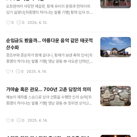
서 가장 아름다운 석굴을 추천했는데 50곳이 넘는다. 관광
글 내용
지로 이름을 떨치는 석굴을 다 모으면 수백 개는 되지 싶다.
오장원에서 사망한 제갈량, 황제 유비의 혼령과 한자리에
{계속}https://www.hankookilbo.com/Collect/201
있기 싫었다[최종명의 차이나는 발품 기행] 황하 답사 ①
5
푸차고진, 법문사, 오장원 중원 고도 시안 공항은 센양(咸
작성시간
0
0
2026. 4. 12.
陽)에 있다. 공항 북쪽으로 황하 지류인 경하가 흐른다. 서
유기에 등장해 태종 이세민에게 목숨을 구걸한 용왕이 살
았다고 한다. 잔재주 부리다 옥황상제의 사형 언도를 받는
순임금도 봤을까... 아름다운 음악 같은 태곳적
다. 약속을 어긴 이세민을 괴롭히지만 문을 지킨 두 명의 용
산수화
맹한 장군이 있어 뜻을 이루지 못한다. 소설 속 용왕의 거처
글 내용
인 경하가 흐르는 징양(涇陽)으로 간다. 공항에서 차량으
증조부와 증손자가 함께 살다니, 황제가 보낸 축하 인사[최
로 30분 걸린다. 발효차로 유명한 푸차진(茯茶鎮)으로 간
종명의 차이나는 발품 기행] 영남 광동 ⑩ 사오관 단하산,
다. {계속}https://www.hankookilbo.com/Collect/2
주기고항 약 2억 년 전부터 지구는 퇴적과 침식을 거듭했
작성시간
1
0
2025. 4. 14.
015
다. 조산운동(造山運動)으로 지형이 뒤틀리고 끊어지는
현상이 무한 반복했다. 붉은 사암(砂岩)이 표면에 드러나
절경을 연출했다. 지구 어디나 만날 수 있다. 중국도 1,000
가마솥 혹은 관모... 700년 고촌 담장의 의미
곳이 넘는다. 2010년 8월 전국 6개 성에 분포된 풍광이
글 내용
혜능의 제자를 스승으로 삼아 선종을 수행한 신라 승려[최
유네스코 세계자연유산에 등재된다. 미국 콜롬비아 대학
종명의 차이나는 발품 기행] 영남 광동 ⑨ 칭위엔 상악고
지질학 석사 출신 펑징란(馮景蘭)이 1928년에 단하산
촌, 사오관 남화선사 1279년에 남송 왕조가 멸망한다. 주
(丹霞山)을 찾았다. 처음으로 단하지모(丹霞地貌)라 불
희 6대손 주문환(朱文煥)은 천자를 호위해 광저우로 왔
렀다. 사오관 런화현(仁化縣)에 위치한 단하산으로 간다.
작성시간
0
0
2025. 4. 14.
다. 몽골족 원나라에 맞서 항거했지만 중과부적이었다. 아
{계속}https://www.hankookilbo.com/Collect/201
버지의 주검을 짊어지고 아들이 몰래 도피했다. 주씨 후손
5
이 32대째 살아가는 집성촌으로 간다. 2006년에 광둥의