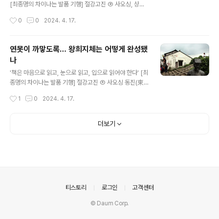
시를 만나러 간다. {계속}
[최종명의 차이나는 발품 기행] 절강고진 ⑨ 사오싱, 샹산,
헝뎬 음력 섣달을 납월(腊月)이라 한다. 기원전에도 축제
작성시간
0
0
2024. 4. 17.
를 열었던 듯하다. 축제에 미친 이들을 바라보는 제자 자공
(子貢)은 도무지 모르겠다는 눈치다. 공자 왈, ‘일장일이
(一張一弛)라 했다. 활시위를 죄었다 늦췄다 하는 비유로
연못이 까맣도록… 왕희지체는 어떻게 완성됐
백성의 마음을 쉬게 하는 일이다. 주나라 문왕도 무왕도 하
나
지 못한 일로 문무지도(文武之道)라 했다. 예기(禮記)에
글 내용
나오는 말이다. 놀이와 행진이 얽힌 축제다. 사오싱에 매년
'책은 마음으로 읽고, 눈으로 읽고, 입으로 읽어야 한다' [최
납월 축제가 열리는 고진이 있다. 축제의 계절은 남방의 건
종명의 차이나는 발품 기행] 절강고진 ⑧ 사오싱 동진(東
조한 겨울로 고기를 말린다. 라러우(腊肉)라 한다. {계속}
晉) 시대인 353년에 문인이자 고관대작 41명이 회계(會
작성시간
1
0
2024. 4. 17.
稽)의 정자에 모였다. 지금의 사오싱(紹興)이다. 질병 퇴치
를 위한 제사를 지내고 음주한 후 너도나도 시심(詩心)을
드러냈다. 서성(書聖) 왕희지(王羲之)가 서문을 썼다. 천
더보기
하제일행서(天下第一行書)로 평가되는 난정서(蘭亭序)
다. 산둥 린이(臨沂) 출신인 왕희지는 22세에 출사했다.
당시 회계군의 내정을 담당하는 관리였다. 사오싱에 왕희
지를 기념해 마을을 조성했다. 서성고리(書聖故里)로 간
다. {계속}
의안내
티스토리
로그인
고객센터
© Daum Corp.