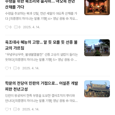
수령을 위한 북소리와 춤사위… 야오족 천년
가장 아름다운 향촌(鄉村) 중 하나로 선정된다. 칭위엔 포
산채를 가다
강현(佛岡縣)에 위치한 상악고촌(上嶽古村)이다. 입구에
글 내용
들어서니 선비의 자태를 지닌 주희가 반겨준다. {계속} htt
수령을 추모하는 북과 깃털, 천년 세월의 야오족 산채를 가
ps://www.hankookilbo.com/Collect/2015 최종명
다 [최종명의 차이나는 발품 기행] 6> 영남 광동 ⑧ 자오칭
의 차이나는 발품기행" data-og-type="website" da
성호, 칭위엔 천년요채 광저우 서쪽 100km 거리의 자오칭
작성시간
0
0
2025. 4. 14.
t..
(肇慶)으로 간다. 가랑비가 내려 약간 쌀쌀하다. 전날보다
10도나 내려갔다. 12월 중순인데 15도다. 습기 많은 영남
의 겨울은 온도계보다 더 춥다. 두꺼운 옷 껴입은 사람이 많
육조대사 혜능의 고향... 알 듯 모를 듯 선종 불
다. 버스 시간이 남아 터미널 부근 호반으로 간다. 총 20k
교의 가르침
m에 이르는 제방이 호수를 6군데로 나눴다. 봉우리가 곳
글 내용
곳에 솟은 모습이 별과 같다는 성호(星湖)다. {계속} http
“무념무상무주, 불생불멸불천” 선종 고승의 설법이 들리는
s://www.hankookilbo.com/Collect/2015 최종명의
듯하다[최종명의 차이나는 발품 기행] 5> 영남 광동 ⑦ 윈
차이나는 발품기행" data-og-description="15년간 중
푸 국은사 광둥 서남부 도시 마오밍(茂名)으로 간다. 광저
작성시간
1
0
2025. 4. 14.
국 400여개 도시를 여행하다"..
우에서 하루에 60여 차례나 고속철이 출발한다. 정차하는
역이 없으면 약 2시간 걸린다. 하루가 멀다 하고 철도나 도
로가 생기니 대중교통 이용이 갈수록 편리하다. 350km를
학문의 전당이 민란의 거점으로... 어설픈 개발
순간 이동한다. 다시 버스를 타고 북쪽으로 1시간 반을 이
피한 천년고성
동해 신이(信宜)의 전룽진(鎮隆鎮)에 도착한다. 500m
글 내용
정도 걸어가니 홍루라 불리는 문명문(文明門)이 나타난
민란의 왕궁에서 한족 부흥을 도모한 결사조직의 뿌리와
다. {계속}https://www.hankookilbo.com/Collect/2
만나다[최종명의 차이나는 발품 기행] 영남 광동 ⑥ 마오밍
015 최종명의 차이나는 발품기행" data-og-type="we
두주고성과 윈푸 펑황고촌 광둥 서남부 도시 마오밍(茂名)
작성시간
1
0
2025. 4. 14.
bsite" data-ke-align="alignCen..
으로 간다. 광저우에서 하루에 60여 차례나 고속철이 출발