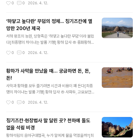
작성시간
0
0
2026. 4. 12.
凰城)이라 했다. 동쪽 황하 강변에 머리를 두고 서쪽 하란
산에 꼬리를 펼쳤다. 지형에 대한 비유다. 지리와 신화, 천
문과 생태가 혼합된 기서(奇書)인 산해경에 봉황이 등장한
‘하얗고 높다란’ 무덤의 정체... 칭기즈칸에 멸
다. 수컷(雄)과 암컷(雌)인 봉과 황, 두 마리 새는 닭을 닮았
망한 200년 제국
다. 몸은 아름다운 노을 같고 날개는 상서로운 빛을 발산한
글 내용
다. 하늘이 내린 땅에 후이족이 이주해 산다. 2022년 기준
서하 왕조의 능원, 당항족은 ‘하얗고 높다란 무덤’이라 불렀
290만 명 중 23%인 67만 명이다. {계속}https://www.
다[최종명의 차이나는 발품 기행] 황하 답사 ⑥ 중화황하
hankookilbo.com/Collect/2015
단, 청동협, 서하릉 8세기 중엽 안녹산(安祿山)의 반란으
작성시간
0
0
2026. 4. 12.
로 당나라 현종이 황궁을 버린다. 피난을 떠나자마자 양귀
비의 목숨을 내놓으라는 정변이 발생한다. 망국의 근원을
제거하고 태자 옹립으로 위기를 극복하려는 친위 쿠데타
황하가 사막을 만났을 때… 궁금하면 돈, 돈,
다. 현종은 황제의 지위를 넘기고 서남부 청두로 도피한다.
돈!
태자는 서북 방면 영주(靈州)로 군대를 이끌고 이동한 후
글 내용
즉위한다. 11세기에 이르러 당항족(党項族)이 건국한 서
사막과 황하를 모두 즐기려면 시간과 비용이 꽤 든다[최종
하의 영토가 된다. 지금의 우중(吳忠)이다. 황하가 휘감고
명의 차이나는 발품 기행] 황하 답사 ⑤ 사파두, 고묘보안
지나는 요지다. 2011년 5월에 국제문화예술여행박람회
사, 사파두성전 황하의 물결이 닝샤(寧夏)로 접어든다. 소
작성시간
0
0
2026. 4. 12.
당시 거창한 건축물인 중화황하단(中華黃河壇)을 세웠
수민족인 후이족(回族) 자치구다. 북방 유목 지역과 중원
다. {계속}https://www.han..
을 잇는 십자로에 위치한다. 예로부터 변경 북쪽인 새북(塞
北) 4성(四省) 중 하나였다. 신중국 건국 후 행정체제 재편
칭기즈칸·현장법사 말 달린 곳? 천하에 둘도
으로 철폐된다. 분리되고 통합되거나 사라졌다. 면적이 줄
없을 석림 비경
어들더니 1958년에 소수민족 자치구로 등장한다. 5개 자
글 내용
치구 중 가장 작은 규모다. 실크로드를 따라왔다가 머물고
황하석림의 음마구대협곡, 누가 말에게 물을 먹였을까?[최