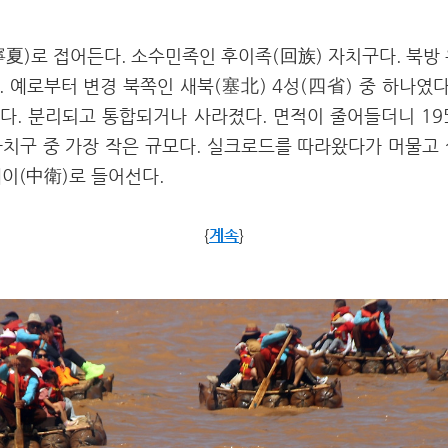
夏)로 접어든다. 소수민족인 후이족(回族) 자치구다. 북방
 예로부터 변경 북쪽인 새북(
塞北
) 4성(
四省
) 중 하나였
다. 분리되고 통합되거나 사라졌다. 면적이 줄어들더니 19
자치구 중 가장 작은 규모다. 실크로드를 따라왔다가 머물고
이(中衛)
로 들어선다
.
{
계속
}