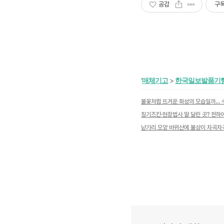
공감
구
'
매체기고
>
한국일보발품기