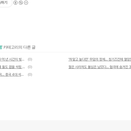
독하기
행
' 카테고리의 다른 글
불꽃처럼 뜨거운 화성의 모습일까… 수억 년 시간이 빚은 붉은 물결
(0)
칭기즈칸·현장법사 말 달린 곳? 천하에 둘도 없을 석림 비경
(0)
낟가리 모양 바위산에 불상이 차곡차곡... 중국 4대 석굴 맥적산
(0)