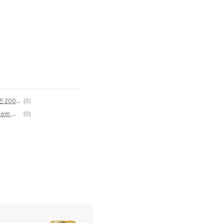
‘하얗고 높다란’ 무덤의 정체... 칭기즈칸에 멸망한 200년 제국
(0)
절은 사라져도 불심은 남았다... 협곡에 숨겨진 36m 동양 최대 마애불
(0)