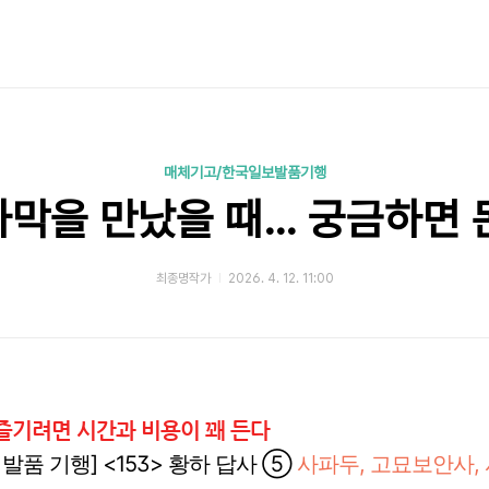
매체기고/한국일보발품기행
막을 만났을 때… 궁금하면 돈,
최종명작가
2026. 4. 12. 11:00
즐기려면 시간과 비용이 꽤 든다
 발품 기행
] <153>
황하 답사 ⑤
사파두, 고묘보안사,